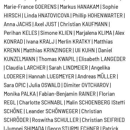
Marie-France GOERENS | Markus HANAKAM | Sophie
HIRSCH | Linda HNATOVICOVA | Phillip HOHENWARTER |
Anna JACHS | Axel JUST | Christian KAUFMANN |
Perihan KELES | Simone KLIEN | Marjalena KLIMA | Alex
KONRAD | Ivana KRALJ | Merlin KRATKY | Matthias
KRENN | Matthias KRINZINGER | Uli KUHN | Daniel
KUNZELMANN | Thomas KWAPIL | Elisabeth LANGEDER
| Claudia LARCHER | Sarah LINDMEIER | Angelika
LODERER | Hannah LUEGMEYER | Andreas MÜLLER |
Sara OPIC | Julia OSWALD | Dimiter OVTCHAROV |
Monika PALKA | Fabian-Benjamin RAINER | Florian
REGL | Charlotte SCHNABL | Malin SCHOENBERG ISteffi
SCHÖNE | Leander SCHÖNWEGER | Christian
SCHRÖDER | Roswitha SCHULLER | Christian SEIFRIED
| Jumpei SHIMADA | Georg STURMLECHNER | Patrick