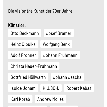
Die visionäre Kunst der 70er Jahre
Künstler:
Otto Beckmann
Josef Bramer
Heinz Cibulka
Wolfgang Denk
Adolf Frohner
Johann Fruhmann
Christa Hauer-Fruhmann
Gottfried Höllwarth
Johann Jascha
Isolde Joham
K.U.SCH.
Robert Kabas
Karl Korab
Andrew Molles