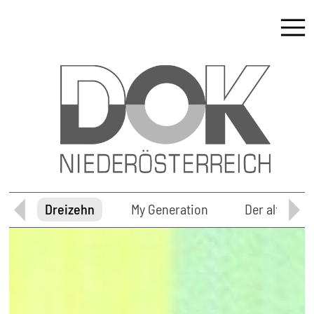
10
Dreizehn
My Generation
Der alte Man