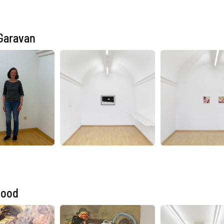
Garavan
uood