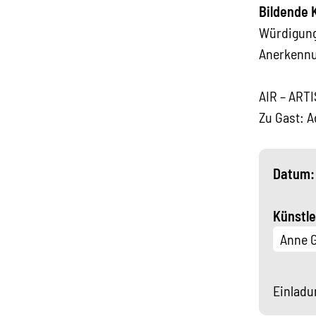
Bildende 
Würdigung
Anerkennu
AIR – ART
Zu Gast: 
Datum: 
Künstle
Anne G
Einladu