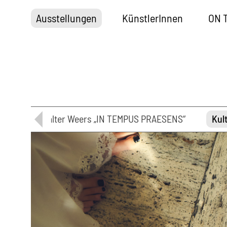
Ausstellungen
KünstlerInnen
ON 
chte
Walter Weers „IN TEMPUS PRAESENS“
Kul