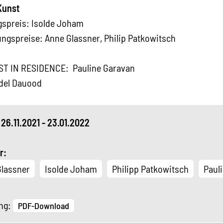
Kunst
spreis: Isolde Joham
ngspreise: Anne Glassner, Philip Patkowitsch
IST IN RESIDENCE: Pauline Garavan
Adel Dauood
26.11.2021 - 23.01.2022
r:
lassner
Isolde Joham
Philipp Patkowitsch
Paul
ng:
PDF-Download