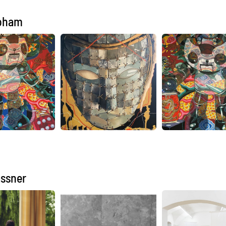
Joham
assner