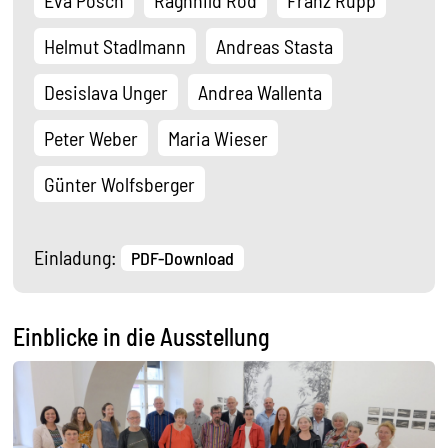
Eva Posch
Ragnhild Rod
Franz Rupp
Helmut Stadlmann
Andreas Stasta
Desislava Unger
Andrea Wallenta
Peter Weber
Maria Wieser
Günter Wolfsberger
Einladung:
PDF-Download
Einblicke in die Ausstellung